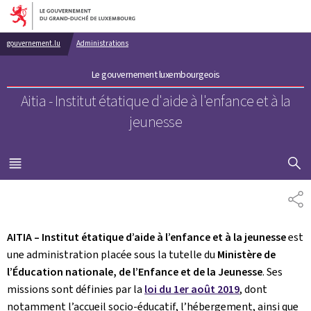
Aller au menu principal
Aller au contenu
gouvernement.lu
Administrations
Le gouvernement luxembourgeois
Aitia - Institut étatique d'aide à l'enfance et à la
jeunesse
AFFICHER
MENU
PRINCIPAL
PA
AITIA – Institut étatique d’aide à l’enfance et à la jeunesse
est
une administration placée sous la tutelle du
Ministère de
l’Éducation nationale, de l’Enfance et de la Jeunesse
. Ses
missions sont définies par la
loi du 1er août 2019
, dont
notamment l’accueil socio-éducatif, l’hébergement, ainsi que