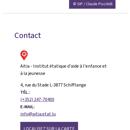
© SIP / Claude Piscitelli
Contact
Aitia - Institut étatique d'aide à l'enfance et
à la jeunesse
ADRESSE
4, rue du Stade
L-3877
Schifflange
:
TÉL.:
(+352) 247-70400
E-MAIL:
info@aitia.etat.lu
LOCALISEZ SUR LA CARTE