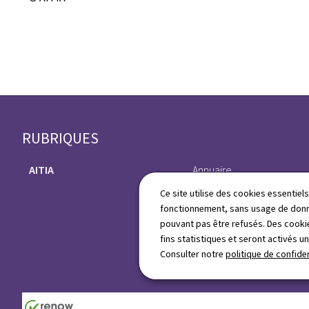
Pied
RUBRIQUES
de
AITIA
Annuaire
page
Ce site utilise des cookies essentie
fonctionnement, sans usage de donné
pouvant pas être refusés. Des cookie
fins statistiques et seront activés u
Consulter notre
politique de confiden