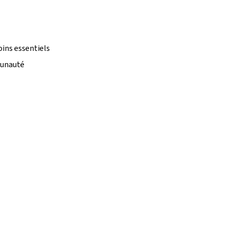
oins essentiels
munauté