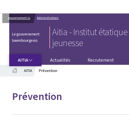
gouvernement.lu
Administrations
Aitia - Institut étatique
Le gouvernement
jeunesse
luxembourgeois
AITIA
AITIA
Actualités
Recrutement
AITIA
Prévention
Accueil
Prévention