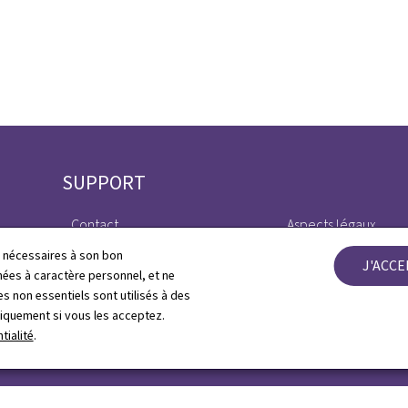
SUPPORT
Contact
Aspects légaux
ls nécessaires à son bon
J'ACC
Plan du site
Déclaration d'access
es à caractère personnel, et ne
s non essentiels sont utilisés à des
À propos du site
Gestion des cookies
niquement si vous les acceptez.
tialité
.